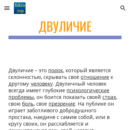
Skip to main content
Skip to navigation
ДВУЛИЧИЕ
Двуличие – это
порок
, который является
склонностью, скрывать своё
отношение
к
другому
человеку
. Двуличный человек
всегда имеет глубокие
психологические
проблемы
, он боится показать своей
страх
,
свою
боль
, свое
презрение
. На публике он
играет заботливого добродушного
простака, наедине с самим собой, или в
кругу своих, он расслабляется и