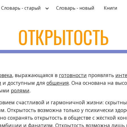
Словарь - старый
Словарь - новый
Книги
ip to main content
Skip to navigat
ОТКРЫТОСТЬ
овека
, выражающаяся в
готовности
проявлять
инте
м
и доступным для
общения
. Она основана на выс
ными
ролями
.
овием счастливой и гармоничной жизни: скрытны
. Открытость возможна только у психически здор
о сохранять открытость в обществе с жёсткой конк
м, амбиции и фанатизм. Открытость возможна лишь