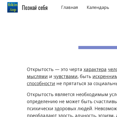
Познай себя
Главная
Календарь
Sk
Открытость — это черта
характера
чел
мыслями
и
чувствами
, быть
искренни
способности
не прятаться за социаль
Открытость является необходимым усл
определению не может быть счастливым
психически здоровых людей. Невозможн
преобладают злость, алчность, эгоиз